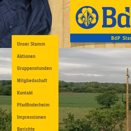
BdP Sta
Unser Stamm
Aktionen
Gruppenstunden
Mitgliedschaft
Kontakt
Pfadfinderheim
Impressionen
Berichte