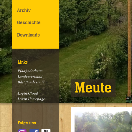
Archiv
Geschichte
Downloads
Links
Pfadfinderheim
Landesverband
BdP Bundesseite
Meute
Login Cloud
Login Homepage
Folge uns