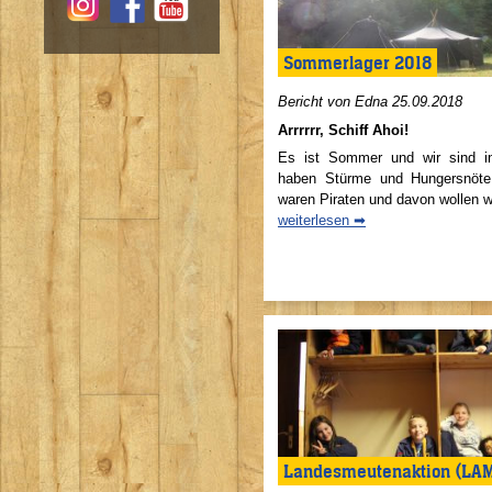
Sommerlager 2018
Bericht von Edna 25.09.2018
Arrrrrr, Schiff Ahoi!
Es ist Sommer und wir sind i
haben Stürme und Hungersnöte 
waren Piraten und davon wollen wi
weiterlesen ➡
Landesmeutenaktion (LA