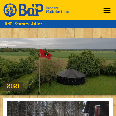
BdP Stamm Adler
2021