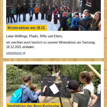
Winteraktion am 18.12.
Liebe Wölflinge, Pfadis, R/Rs und Eltern,
wir möchten euch herzlich zu unserer Winteraktion am Samstag,
18.12.2021 einladen.
weiterlesen ➡
Impfaktion der Burg Karlsruhe