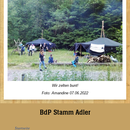
Wir zelten bunt!
Foto:
Amandine
07
.06.2022
BdP Stamm Adler
Startseite