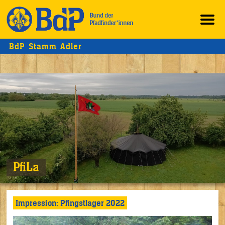
BdP Stamm Adler
PfiLa
Impression: Pfingstlager 2022