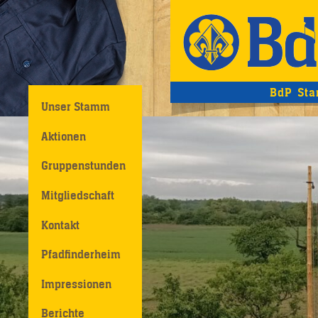
BdP Sta
Unser Stamm
Aktionen
Gruppenstunden
Mitgliedschaft
Kontakt
Pfadfinderheim
Impressionen
Berichte