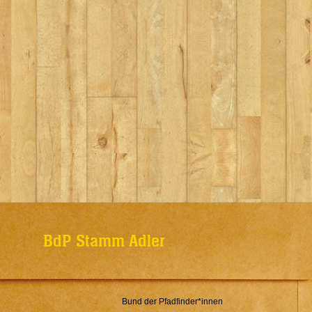
BdP Stamm Adler
Bund der Pfadfinder*innen